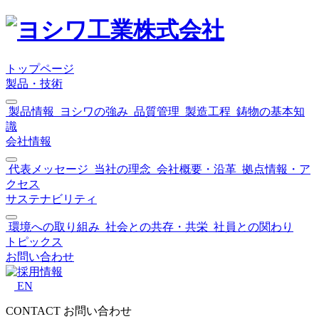
トップページ
製品・技術
製品情報
ヨシワの強み
品質管理
製造工程
鋳物の基本知
識
会社情報
代表メッセージ
当社の理念
会社概要・沿革
拠点情報・ア
クセス
サステナビリティ
環境への取り組み
社会との共存・共栄
社員との関わり
トピックス
お問い合わせ
EN
CONTACT
お問い合わせ