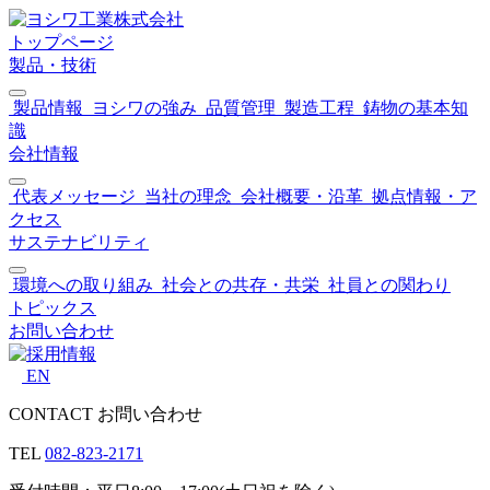
トップページ
製品・技術
製品情報
ヨシワの強み
品質管理
製造工程
鋳物の基本知
識
会社情報
代表メッセージ
当社の理念
会社概要・沿革
拠点情報・ア
クセス
サステナビリティ
環境への取り組み
社会との共存・共栄
社員との関わり
トピックス
お問い合わせ
EN
CONTACT
お問い合わせ
TEL
082-823-2171