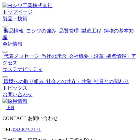
トップページ
製品・技術
製品情報
ヨシワの強み
品質管理
製造工程
鋳物の基本知
識
会社情報
代表メッセージ
当社の理念
会社概要・沿革
拠点情報・ア
クセス
サステナビリティ
環境への取り組み
社会との共存・共栄
社員との関わり
トピックス
お問い合わせ
EN
CONTACT
お問い合わせ
TEL
082-823-2171