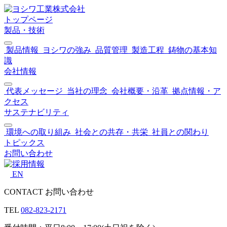
トップページ
製品・技術
製品情報
ヨシワの強み
品質管理
製造工程
鋳物の基本知
識
会社情報
代表メッセージ
当社の理念
会社概要・沿革
拠点情報・ア
クセス
サステナビリティ
環境への取り組み
社会との共存・共栄
社員との関わり
トピックス
お問い合わせ
EN
CONTACT
お問い合わせ
TEL
082-823-2171