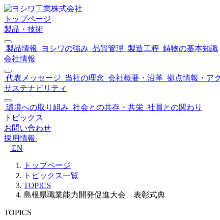
トップページ
製品・技術
製品情報
ヨシワの強み
品質管理
製造工程
鋳物の基本知識
会社情報
代表メッセージ
当社の理念
会社概要・沿革
拠点情報・ア
サステナビリティ
環境への取り組み
社会との共存・共栄
社員との関わり
トピックス
お問い合わせ
採用情報
EN
トップページ
トピックス一覧
TOPICS
島根県職業能力開発促進大会 表彰式典
TOPICS