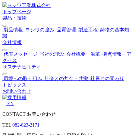
トップページ
製品・技術
製品情報
ヨシワの強み
品質管理
製造工程
鋳物の基本知
識
会社情報
代表メッセージ
当社の理念
会社概要・沿革
拠点情報・ア
クセス
サステナビリティ
環境への取り組み
社会との共存・共栄
社員との関わり
トピックス
お問い合わせ
EN
CONTACT
お問い合わせ
TEL
082-823-2171